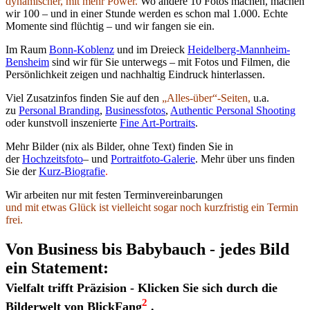
dynamischer, mit mehr Power.
Wo andere 10 Fotos machen, machen
wir 100 – und in einer Stunde werden es schon mal 1.000. Echte
Momente sind flüchtig – und wir fangen sie ein.
Im Raum
Bonn-Koblenz
und im Dreieck
Heidelberg-Mannheim-
Bensheim
sind wir für Sie unterwegs – mit Fotos und Filmen, die
Persönlichkeit zeigen und nachhaltig Eindruck hinterlassen.
Viel Zusatzinfos finden Sie auf den
„Alles-über“-Seiten,
u.a.
zu
Personal Branding
,
Businessfotos
,
Authentic Personal Shooting
oder kunstvoll inszenierte
Fine Art-Portraits
.
Mehr Bilder (nix als Bilder, ohne Text) finden Sie in
der
Hochzeitsfoto
– und
Portraitfoto-Galerie
. Mehr über uns
finden
Sie der
Kurz-Biografie
.
Wir arbeiten nur mit festen Terminvereinbarungen
und mit etwas Glück ist vielleicht sogar noch kurzfristig ein Termin
frei.
Von Business bis Babybauch - jedes Bild
ein Statement:
Vielfalt trifft Präzision - Klicken Sie sich durch die
2
Bilderwelt von BlickFang
.